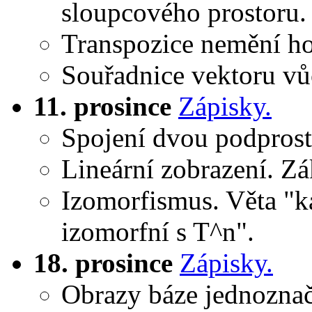
sloupcového prostoru.
Transpozice nemění ho
Souřadnice vektoru vůč
11. prosince
Zápisky.
Spojení dvou podprost
Lineární zobrazení. Zák
Izomorfismus. Věta "k
izomorfní s T^n".
18. prosince
Zápisky.
Obrazy báze jednoznačn