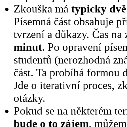
Zkouška má
typicky dvě
Písemná část obsahuje pří
tvrzení a důkazy. Čas na
minut
. Po opravení píse
studentů (nerozhodná zná
část. Ta probíhá formou
Jde o iterativní proces, z
otázky.
Pokud se na některém te
bude o to zájem
, můžeme