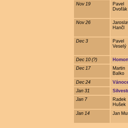
Nov 19
Pavel
Dvořák
Nov 26
Jarosla
Hančl
Dec 3
Pavel
Veselý
Dec 10 (?)
Homon
Dec 17
Martin
Balko
Dec 24
Vánoc
Jan 31
Silvest
Jan 7
Radek
Hušek
Jan 14
Jan Mus