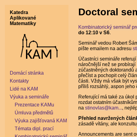
Doctoral se
Katedra
Aplikované
Matematiky
Kombinatorický seminář pr
do 12:10 v S6
.
Seminář vedou Robert Šáma
pište emailem na adresu
s
Účastníci semináře referuj
náročnější než se probírají
zúčastněných doktorandů a
Domácí stránka
přečíst a pochopit celý člá
části. Vždy má však být vy
Kontakty
příliš rozsáhlý, aspon jeho 
Lidé na KAM
Referující má také za úkol 
Výuka a semináře
rozdat ostatním účastníkům
Prezentace KAMu
na
stinovlas@kam...
, nejl
Úmluva předmětů
Přehled navržených článk
Výuka zajišťovaná KAM
zásadě vítány, ale konzultu
Témata dipl. prací
Announcements are sent out
Kombinatorický seminář