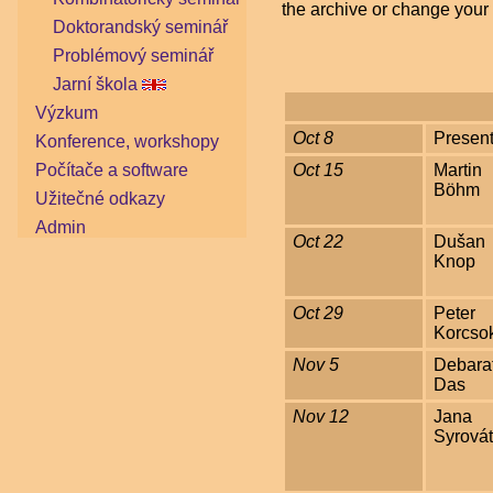
the archive or change your
Doktorandský seminář
Problémový seminář
Jarní škola
Výzkum
Oct 8
Present
Konference, workshopy
Oct 15
Martin
Počítače a software
Böhm
Užitečné odkazy
Admin
Oct 22
Dušan
Knop
Oct 29
Peter
Korcso
Nov 5
Debarat
Das
Nov 12
Jana
Syrová