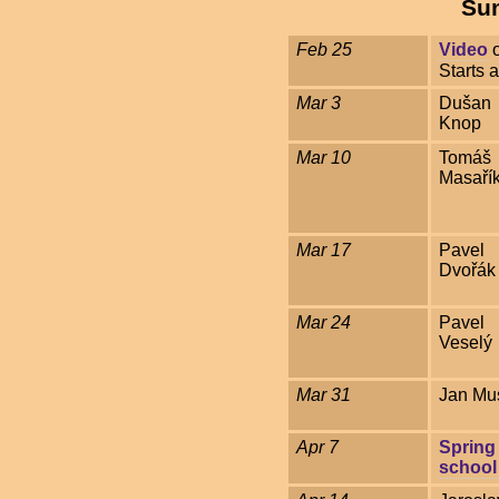
Su
Feb 25
Video
o
Starts a
Mar 3
Dušan
Knop
Mar 10
Tomáš
Masaří
Mar 17
Pavel
Dvořák
Mar 24
Pavel
Veselý
Mar 31
Jan Mus
Apr 7
Spring
school