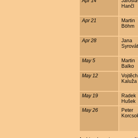
Apr 14
Jarosla
Hančl
Apr 21
Martin
Böhm
Apr 28
Jana
Syrová
May 5
Martin
Balko
May 12
Vojtěch
Kaluža
May 19
Radek
Hušek
May 26
Peter
Korcso