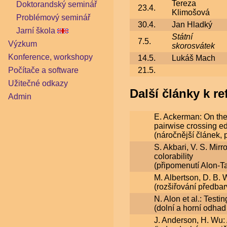
Tereza
Doktorandský seminář
23.4.
Klimošová
Problémový seminář
30.4.
Jan Hladký
Jarní škola
Státní
7.5.
Výzkum
skorosvátek
Konference, workshopy
14.5.
Lukáš Mach
21.5.
Počítače a software
Užitečné odkazy
Další články k re
Admin
E. Ackerman: On the
pairwise crossing e
(náročnější článek,
S. Akbari, V. S. Mirr
colorability
(připomenutí Alon-Ta
M. Albertson, D. B. 
(rozšiřování předbar
N. Alon et al.: Test
(dolní a horní odha
J. Anderson, H. Wu: