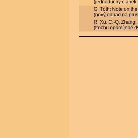
(jednoduchý článek 
G. Tóth: Note on th
(nový odhad na průse
R. Xu, C.-Q. Zhang: 
(trochu opomíjené d