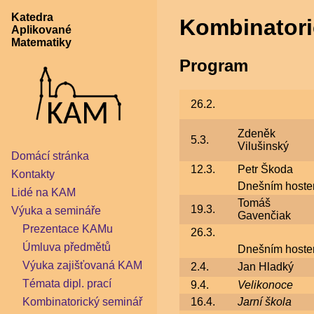
Katedra
Kombinatori
Aplikované
Matematiky
Program
26.2.
Zdeněk
5.3.
Vilušinský
Domácí stránka
12.3.
Petr Škoda
Kontakty
Dnešním hostem
Lidé na KAM
Tomáš
19.3.
Výuka a semináře
Gavenčiak
Prezentace KAMu
26.3.
Úmluva předmětů
Dnešním hostem
Výuka zajišťovaná KAM
2.4.
Jan Hladký
Témata dipl. prací
9.4.
Velikonoce
16.4.
Jarní škola
Kombinatorický seminář