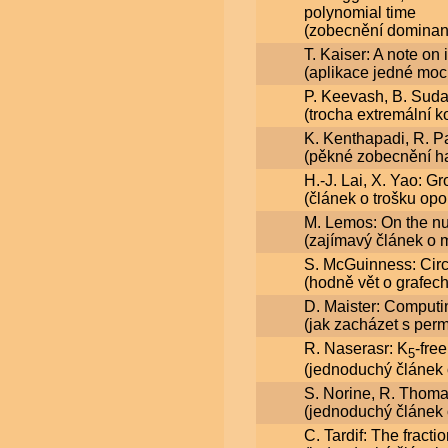
polynomial time
(zobecnění dominanc
T. Kaiser: A note on
(aplikace jedné moc
P. Keevash, B. Suda
(trocha extremální k
K. Kenthapadi, R. P
(pěkné zobecnění h
H.-J. Lai, X. Yao: G
(článek o trošku op
M. Lemos: On the nu
(zajímavý článek o 
S. McGuinness: Circu
(hodně vět o grafech
D. Maister: Computin
(jak zacházet s perm
R. Naserasr: K
-fre
5
(jednoduchý článek
S. Norine, R. Thoma
(jednoduchý článek 
C. Tardif: The fract