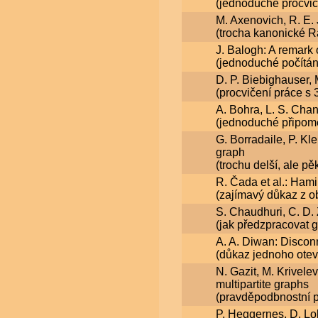
(jednoduché procvič
M. Axenovich, R. E
(trocha kanonické R
J. Balogh: A remark 
(jednoduché počítán
D. P. Biebighauser, 
(procvičení práce s 
A. Bohra, L. S. Chand
(jednoduché připome
G. Borradaile, P. Kl
graph
(trochu delší, ale pě
R. Čada et al.: Ham
(zajímavý důkaz z o
S. Chaudhuri, C. D. 
(jak předzpracovat g
A. A. Diwan: Disconn
(důkaz jednoho otevř
N. Gazit, M. Krivele
multipartite graphs
(pravděpodbnostní po
P. Heggernes, D. Lok