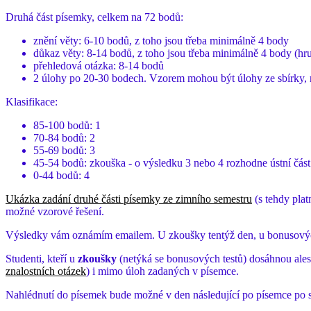
Druhá část písemky, celkem na 72 bodů:
znění věty: 6-10 bodů, z toho jsou třeba minimálně 4 body
důkaz věty: 8-14 bodů, z toho jsou třeba minimálně 4 body (hr
přehledová otázka: 8-14 bodů
2 úlohy po 20-30 bodech. Vzorem mohou být úlohy ze sbírky,
Klasifikace:
85-100 bodů: 1
70-84 bodů: 2
55-69 bodů: 3
45-54 bodů: zkouška - o výsledku 3 nebo 4 rozhodne ústní část 
0-44 bodů: 4
Ukázka zadání druhé části písemky ze zimního semestru
(s tehdy plat
možné vzorové řešení.
Výsledky vám oznámím emailem. U zkoušky tentýž den, u bonusových 
Studenti, kteří u
zkoušky
(netýká se bonusových testů) dosáhnou alesp
znalostních otázek
) i mimo úloh zadaných v písemce.
Nahlédnutí do písemek bude možné v den následující po písemce po 