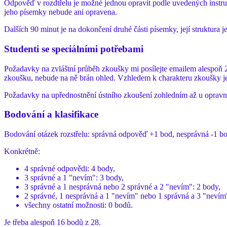
Odpověď v rozdtřelu je možné jednou opravit podle uvedených instrukc
jeho písemky nebude ani opravena.
Dalších 90 minut je na dokončení druhé části písemky, její struktura 
Studenti se speciálními potřebami
Požadavky na zvláštní průběh zkoušky mi posílejte emailem alespoň 24
zkoušku, nebude na ně brán ohled. Vzhledem k charakteru zkoušky j
Požadavky na upřednostnění ústního zkoušení zohledním až u opravný
Bodování a klasifikace
Bodování otázek rozstřelu: správná odpověď +1 bod, nesprávná -1 b
Konkrétně:
4 správné odpovědi: 4 body,
3 správné a 1 "nevím": 3 body,
3 správné a 1 nesprávná nebo 2 správné a 2 "nevím": 2 body,
2 správné, 1 nesprávná a 1 "nevím" nebo 1 správná a 3 "nevím
všechny ostatní možnosti: 0 bodů.
Je třeba alespoň 16 bodů z 28.