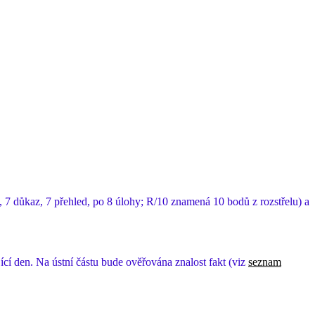
 7 důkaz, 7 přehled, po 8 úlohy; R/10 znamená 10 bodů z rozstřelu) a
cí den. Na ústní částu bude ověřována znalost fakt (viz
seznam