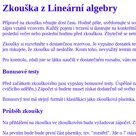
Zkouška z Lineární algebry
Přípravě na zkoušku věnujte dost času. Hodně pište, uvědomujte si sou
zápis vztahů vzorcem. Každý pojem i tvrzení si ilustrujte na konkrétní
poslední večer nebo poslední hodinu před zkouškou. Zbytečně se netré
Zkoušky si rozvrhněte s dostatečnou rezervou. Je vypsáno dostatek te
jen riskujete, že zkoušku už nesložíte. Krom toho, nevyužitý termin m
Pro kontrolu, zdali jste se látku naučili v dostatečném rozsahu, vám 
Bonusové testy
Před začátkem zkouškového jsou vypsány bonusové testy. Úspěšné nap
cvičícího udělěn.) Zápočet si budete muset získat dodatečně od svého 
Bonusový test má stejný formát i klasifikaci jako zkoušková písemka
Průběh zkoušky
Na přihlášení na zkoušku ve zkouškovém budu vyžadovat zápočet. Zk
Na prvním bude bude první část písemky, tzv. "rozstřel". Jde o 7 