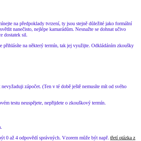
nejte na předpoklady tvrzení, ty jsou stejně důležité jako formální
vysvětlit nanečisto, nejlépe kamarádům. Nesnažte se dohnat učivo
 dostatek sil.
 přihlásíte na některý termín, tak jej využijte. Odkládáním zkoušky
evyžaduji zápočet. (Ten v té době ještě nemusíte mít od svého
vém testu neuspějete, nepřijdete o zkouškový termín.
.
 být 0 až 4 odpovědí správných. Vzorem může být např.
třetí otázka z