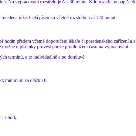
í. Na vypracování rozstřelu je čas 30 minut. Kdo rozstřel nenapíše dos
je uvedena níže. Celá písemka včetně rozstřelu trvá 120 minut.
 hodin předem včetně doporučení lékaře či poradenského zařízení a s u
e možné u písemky provést pouze prodloužení času na vypracování.
ch termínů, a to individuálně a po domluvě.
od; minimum za otázku 0.
": 1 bod,