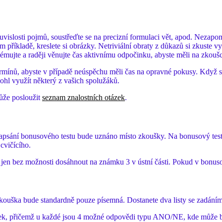
vislosti pojmů, soustřeďte se na precizní formulaci vět, apod. Nezapomí
m příkladě, kreslete si obrázky. Netriviální obraty z důkazů si zkuste 
mujte a raději věnujte čas aktivnímu odpočinku, abyste měli na zkoušce
rmínů, abyste v případě neúspěchu měli čas na opravné pokusy. Když se
ohl využít některý z vašich spolužáků.
může posloužit
seznam znalostních otázek
.
sání bonusového testu bude uznáno místo zkoušky. Na bonusový test n
cvičícího.
, jen bez možnosti dosáhnout na známku 3 v ústní části. Pokud v bonuso
ouška bude standardně pouze písemná. Dostanete dva listy se zadáním
otázek, přičemž u každé jsou 4 možné odpovědi typu ANO/NE, kde může