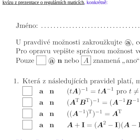
kvízu z prezentace o regulárních maticích
, konkrétně: