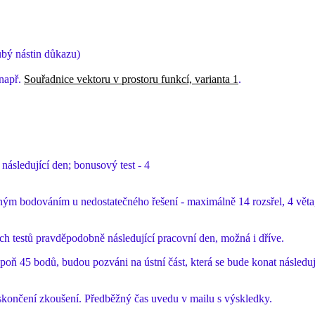
ubý nástin důkazu)
 např.
Souřadnice vektoru v prostoru funkcí, varianta 1
.
následující den; bonusový test - 4
ným bodováním u nedostatečného řešení - maximálně 14 rozsřel, 4 věta,
testů pravděpodobně následující pracovní den, možná i dříve.
oň 45 bodů, budou pozváni na ústní část, která se bude konat následují
skončení zkoušení. Předběžný čas uvedu v mailu s výskledky.