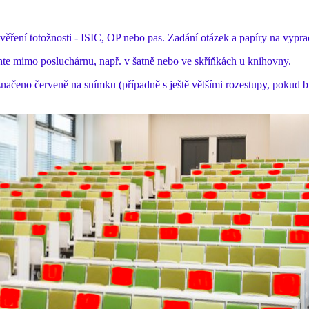
ověření totožnosti - ISIC, OP nebo pas. Zadání otázek a papíry na vypr
chte mimo posluchárnu, např. v šatně nebo ve skříňkách u knihovny.
yznačeno červeně na snímku (případně s ještě většími rozestupy, pokud