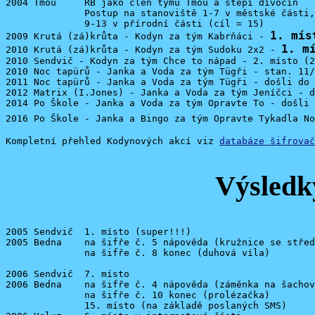
2004 Tmou     RB jako člen týmu Tmou a stepí divočin

              Postup na stanoviště 1-7 v městské části,
              9-13 v přírodní části (cíl = 15)

1. mís
2009 Krutá (zá)krůta - Kodyn za tým Kabrňáci - 
1. m
2010 Krutá (zá)krůta - Kodyn za tým Sudoku 2x2 - 
2010 Sendvič - Kodyn za tým Chce to nápad - 2. místo (2
2010 Noc tapürů - Janka a Voda za tým Tügři - stan. 11/
2011 Noc tapürů - Janka a Voda za tým Tügři - došli do 
2012 Matrix (I.Jones) - Janka a Voda za tým Jeníčci - d
2014 Po Škole - Janka a Voda za tým Opravte To - došli 
2016 Po Škole - Janka a Bingo za tým Opravte Tykadla No
Kompletní přehled Kodynových akcí viz 
databáze šifrovač
Výsledk
2005 Sendvič  1. místo (super!!!)

2005 Bedna    na šifře č. 5 nápověda (kružnice se střed
              na šifře č. 8 konec (duhová víla)

2006 Sendvič  7. místo

2006 Bedna    na šifře č. 4 nápověda (záměnka na šachov
              na šifře č. 10 konec (prolézačka)

              15. místo (na základě poslaných SMS)
