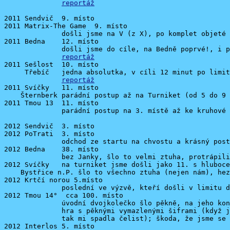
reportáž
2011 Sendvič  9. místo

2011 Matrix-The Game  9. místo

              došli jsme na V (z X), po komplet objeté 
2011 Bedna    12. místo

              došli jsme do cíle, na Bedně poprvé!, i p
reportáž
2011 Sešlost  10. místo

     Třebíč   jedna absolutka, v cíli 12 minut po limit
reportáž
2011 Svíčky   11. místo

    Šternberk parádní postup až na Turniket (od 5 do 9 
2011 Tmou 13  11. místo

              parádní postup na 3. místě až ke kruhové 
2012 Sendvič  3. místo

2012 PoTrati  3. místo

              odchod ze startu na chvostu a krásný post
2012 Bedna    38. místo

              bez Janky, šlo to velmi ztuha, protrápili
2012 Svíčky   na turniket jsme došli jako 11. s hluboce
    Bystřice n.P. šlo to všechno ztuha (nejen nám), hez
2012 Krtčí norou 5.místo

              poslední ve výzvě, kteří došli v limitu d
2012 Tmou 14°  cca 100. místo

              úvodní dvojkolečko šlo pěkně, na jeho kon
              hra s pěknými vymazlenými šiframi (když j
              tak mi spadla čelist); škoda, že jsme se 
2012 Interlos 5. místo
