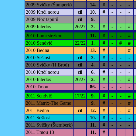
2009 Svíčky (Šumperk)
14.
#
-
-
-
2009 Krtčí norou
cíl
10.
#
-
-
-
2009 Noc tapürů
cíl
9.
-
-
-
-
2009 Interlos
26/27
2.
#
-
-
#
2010 Lamí stezkou
11.
#
-
-
#
2010 Sendvič
22/22
1.
#
-
#
#
2010 Bedna
13.
#
-
-
#
2010 Sešlost
cíl
2.
#
-
-
-
2010 Svíčky (H.Brod)
cíl
4.
#
-
-
-
2010 Krtčí norou
cíl
6.
#
-
-
-
2010 Interlos
26/27
2.
#
-
-
#
2010 Tmou
86.
-
-
-
-
2011 Sendvič
17/22
9.
#
-
-
#
2011 Matrix-The Game
9.
#
-
-
#
2011 Bedna
cíl
12.
#
-
-
#
2011 Sešlost
10.
#
-
-
-
2011 Svíčky (Šternberk)
11.
#
-
-
-
2011 Tmou 13
11.
#
-
-
-