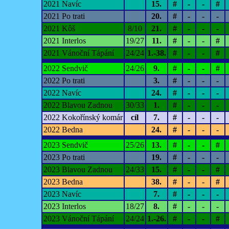
2021 Navíc
15.
#
-
-
#
2021 Po trati
20.
#
-
-
-
2021 Kôš
8/10
21.
#
-
-
-
2021 Interlos
19/27
11.
#
-
-
#
2021 Vánoční Tápání
24/24
1.-38.
#
-
-
#
2022 Sendvič
24/26
9.
#
-
-
#
2022 Po trati
3.
#
-
-
-
2022 Navíc
24.
#
-
-
-
2022 Blavou Zadnou
30/33
1.
#
-
-
-
2022 Kokořínský komár
cíl
7.
#
-
-
-
2022 Bedna
24.
#
-
-
-
2023 Sendvič
25/26
13.
#
-
-
#
2023 Po trati
19.
#
-
-
-
2023 Blavou Zadnou
24/33
15.
#
-
-
#
2023 Bedna
38.
#
-
-
#
2023 Navíc
7.
#
-
-
-
2023 Interlos
18/27
8.
#
-
-
-
2023 Vánoční Tápání
24/24
1.-26.
#
-
-
#