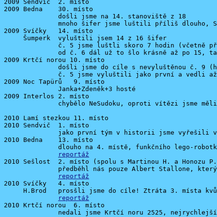
2009 Sendvič  2. místo

2009 Bedna    30. místo

              došli jsme na 14. stanoviště z 18

              mnoho šifer jsme luštili příliš dlouho, S
2009 Svíčky   14. místo

     Šumperk  vyluštili jsem 14 z 16 šifer

              č. 5 jsme luštli skoro 7 hodin (včetně př
              od č. 6 dál už to šlo krásně až po 15, ta
2009 Krtčí norou 10. místo

              došli jsme do cíle s nevyluštěnou č. 9 (h
              č. 5 jsme vyluštili jako první a vedli až
2009 Noc Tapürů   9. místo

              Janka+Zdeněk+3 hosté

2009 Interlos 2. místo

              chybělo NeSudoku, oproti vítězi jsme měli
2010 Lamí stezkou 11. místo

2010 Sendvič  1. místo

              jako první tým v historii jsme vyřešili v
2010 Bedna    13. místo

              dlouho na 4. místě, funkčního lego-robotk
reportáž
2010 Sešlost  2. místo (spolu s Martinou H. a Honozu P.
              předběhl nás pouze Albert Stallone, který
reportáž
2010 Svíčky   4. místo

     H.Brod   prosšli jsme do cíle! Ztráta 3. místa kvů
reportáž
2010 Krtčí norou  6. místo

              nedali jsme Krtčí noru 2525, nejrychlejší