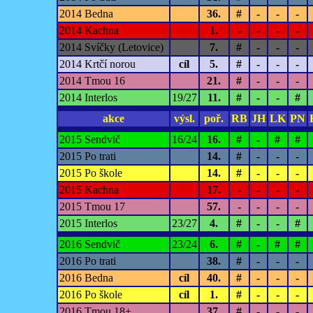
2014 Bedna
36.
#
-
-
-
2014 Kachna
1.
-
-
-
-
2014 Svíčky (Letovice)
7.
#
-
-
-
2014 Krtčí norou
cíl
5.
#
-
-
-
2014 Tmou 16
21.
#
-
-
-
2014 Interlos
19/27
11.
#
-
-
#
akce
výsl.
poř.
RB
JH
LK
PN
2015 Sendvič
16/24
16.
#
-
#
#
2015 Po trati
14.
#
-
-
-
2015 Po škole
14.
#
-
-
-
2015 Kachna
17.
-
-
-
-
2015 Tmou 17
57.
-
-
-
-
2015 Interlos
23/27
4.
#
-
-
#
2016 Sendvič
23/24
6.
#
-
#
#
2016 Po trati
38.
#
-
-
-
2016 Bedna
cíl
40.
#
-
-
-
2016 Po škole
cíl
1.
#
-
-
-
2016 Tmou 18+
37.
#
-
-
-