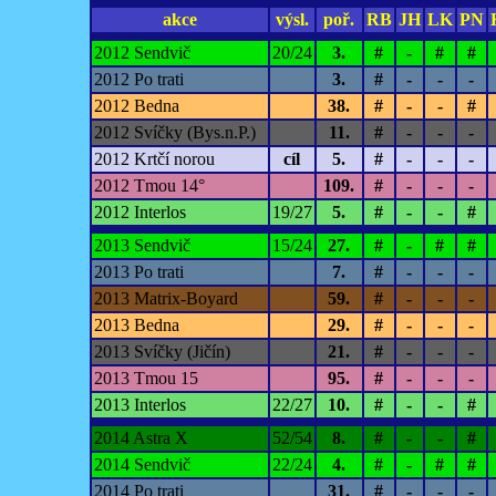
akce
výsl.
poř.
RB
JH
LK
PN
2012 Sendvič
20/24
3.
#
-
#
#
2012 Po trati
3.
#
-
-
-
2012 Bedna
38.
#
-
-
#
2012 Svíčky (Bys.n.P.)
11.
#
-
-
-
2012 Krtčí norou
cíl
5.
#
-
-
-
2012 Tmou 14°
109.
#
-
-
-
2012 Interlos
19/27
5.
#
-
-
#
2013 Sendvič
15/24
27.
#
-
#
#
2013 Po trati
7.
#
-
-
-
2013 Matrix-Boyard
59.
#
-
-
-
2013 Bedna
29.
#
-
-
-
2013 Svíčky (Jičín)
21.
#
-
-
-
2013 Tmou 15
95.
#
-
-
-
2013 Interlos
22/27
10.
#
-
-
#
2014 Astra X
52/54
8.
#
-
-
#
2014 Sendvič
22/24
4.
#
-
#
#
2014 Po trati
31.
#
-
-
-