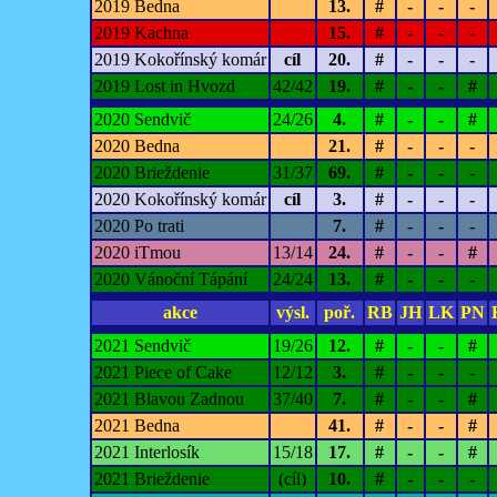
2019 Bedna
13.
#
-
-
-
2019 Kachna
15.
#
-
-
-
2019 Kokořínský komár
cíl
20.
#
-
-
-
2019 Lost in Hvozd
42/42
19.
#
-
-
#
2020 Sendvič
24/26
4.
#
-
-
#
2020 Bedna
21.
#
-
-
-
2020 Brieždenie
31/37
69.
#
-
-
-
2020 Kokořínský komár
cíl
3.
#
-
-
-
2020 Po trati
7.
#
-
-
-
2020 iTmou
13/14
24.
#
-
-
#
2020 Vánoční Tápání
24/24
13.
#
-
-
-
akce
výsl.
poř.
RB
JH
LK
PN
2021 Sendvič
19/26
12.
#
-
-
#
2021 Piece of Cake
12/12
3.
#
-
-
-
2021 Blavou Zadnou
37/40
7.
#
-
-
#
2021 Bedna
41.
#
-
-
#
2021 Interlosík
15/18
17.
#
-
-
#
2021 Brieždenie
(cíl)
10.
#
-
-
-