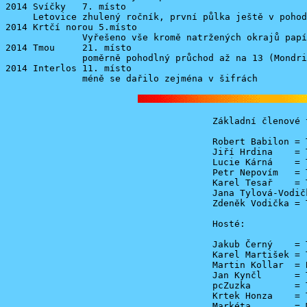
2014 Svíčky   7. místo

     Letovice zhulený ročník, první půlka ještě v pohod
2014 Krtčí norou 5.místo

              Vyřešeno vše kromě natržených okrajů papí
2014 Tmou     21. místo

              poměrně pohodlný průchod až na 13 (Mondri
2014 Interlos 11. místo

Základní členové t
Robert Babilon = 
Jiří Hrdina    = 
Lucie Kárná    = 
Petr Nepovím   = 
Karel Tesař    = 
Jana Tylová-Vodič
Zdeněk Vodička = 
Hosté:

Jakub Černý    = 
Karel Martišek = 
Martin Kollar  = 
Jan Kynčl      = 
pcZuzka        = 
Krtek Honza    = 
Markéta        = 