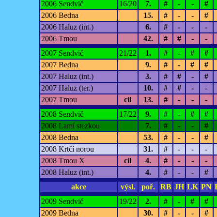
2006 Sendvič
16/20
7.
#
-
-
#
2006 Bedna
15.
#
-
-
#
2006 Haluz (int.)
6.
#
-
-
-
2006 Tmou
42.
#
#
-
-
2007 Sendvič
21/22
1.
#
-
#
#
2007 Bedna
9.
#
-
#
#
2007 Haluz (int.)
3.
#
#
-
#
2007 Haluz (ter.)
10.
#
#
-
-
2007 Tmou
cíl
13.
#
-
-
-
2008 Sendvič
17/22
9.
#
-
#
#
2008 Lamí stezkou
7.
#
-
-
#
2008 Bedna
53.
#
-
-
#
2008 Krtčí norou
31.
#
-
-
-
2008 Tmou X
cíl
4.
#
-
-
-
2008 Haluz (int.)
4.
#
-
-
#
akce
výsl.
poř.
RB
JH
LK
PN
2009 Sendvič
19/22
2.
#
-
#
#
2009 Bedna
30.
#
-
-
#