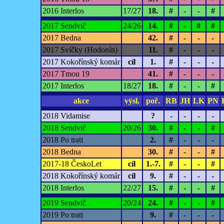
2016 Interlos
17/27
18.
#
-
-
#
2017 Sendvič
24/26
14.
#
-
#
#
2017 Bedna
42.
#
-
-
-
2017 Svíčky (Hodonín)
11.
#
-
-
-
2017 Kokořínský komár
cíl
1.
#
-
-
-
2017 Tmou 19
41.
#
-
-
-
2017 Interlos
18/27
18.
#
-
-
#
akce
výsl.
poř.
RB
JH
LK
PN
2018 Vidamise
?
-
-
-
-
2018 Sendvič
20/26
30.
#
-
-
#
2018 Po trati
2.
#
-
-
-
2018 Bedna
30.
#
-
-
#
2017-18 ČeskoLet
cíl
1.-7.
#
-
-
#
2018 Kokořínský komár
cíl
9.
#
-
-
-
2018 Interlos
22/27
15.
#
-
-
#
2019 Sendvič
20/24
24.
#
-
-
#
2019 Po trati
9.
#
-
-
-