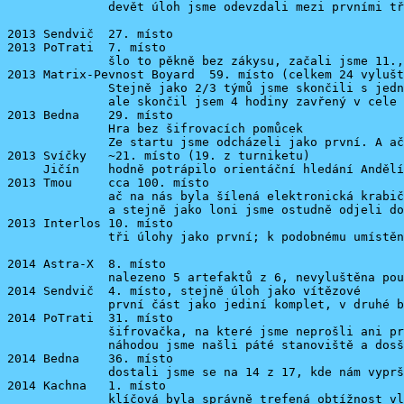
              devět úloh jsme odevzdali mezi prvními tř
2013 Sendvič  27. místo

2013 PoTrati  7. místo

              šlo to pěkně bez zákysu, začali jsme 11.,
2013 Matrix-Pevnost Boyard  59. místo (celkem 24 vylušt
              Stejně jako 2/3 týmů jsme skončili s jedn
              ale skončil jsem 4 hodiny zavřený v cele 
2013 Bedna    29. místo

              Hra bez šifrovacích pomůcek

              Ze startu jsme odcházeli jako první. A ač
2013 Svíčky   ~21. místo (19. z turniketu)

     Jičín    hodně potrápilo orientáční hledání Andělí
2013 Tmou     cca 100. místo

              ač na nás byla šílená elektronická krabič
              a stejně jako loni jsme ostudně odjeli do
2013 Interlos 10. místo

              tři úlohy jako první; k podobnému umístěn
2014 Astra-X  8. místo

              nalezeno 5 artefaktů z 6, nevyluštěna pou
2014 Sendvič  4. místo, stejně úloh jako vítězové

              první část jako jediní komplet, v druhé b
2014 PoTrati  31. místo

              šifrovačka, na které jsme neprošli ani pr
              náhodou jsme našli páté stanoviště a dosš
2014 Bedna    36. místo

              dostali jsme se na 14 z 17, kde nám vyprš
2014 Kachna   1. místo

              klíčová byla správně trefená obtížnost vl