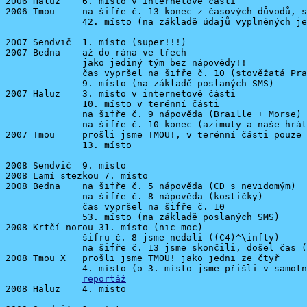
2006 Haluz    6. místo v internetové části

2006 Tmou     na šifře č. 13 konec z časových důvodů, s
              42. místo (na základě údajů vyplněných je
2007 Sendvič  1. místo (super!!!)

2007 Bedna    až do rána ve třech

              jako jediný tým bez nápovědy!!

              čas vypršel na šifře č. 10 (stověžatá Pra
              9. místo (na základě poslaných SMS)

2007 Haluz    3. místo v internetové části

              10. místo v terénní části

              na šifře č. 9 nápověda (Braille + Morse)

              na šifře č. 10 konec (azimuty a naše hrát
2007 Tmou     prošli jsme TMOU!, v terénní části pouze 
              13. místo

2008 Sendvič  9. místo

2008 Lamí stezkou 7. místo

2008 Bedna    na šifře č. 5 nápověda (CD s nevidomým)

              na šifře č. 8 nápověda (kostičky)

              čas vypršel na šifře č. 10

              53. místo (na základě poslaných SMS)

2008 Krtčí norou 31. místo (nic moc)

              šifru č. 8 jsme nedali ((C4)^\infty)

              na šifře č. 13 jsme skončili, došel čas (
2008 Tmou X   prošli jsme TMOU! jako jedni ze čtyř

              4. místo (o 3. místo jsme přišli v samotn
reportáž
2008 Haluz    4. místo
