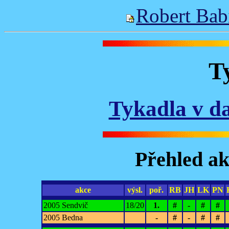
Robert Bab
T
Tykadla v da
Přehled ak
akce
výsl.
poř.
RB
JH
LK
PN
2005 Sendvič
18/20
1.
#
-
#
#
2005 Bedna
-
#
-
#
#