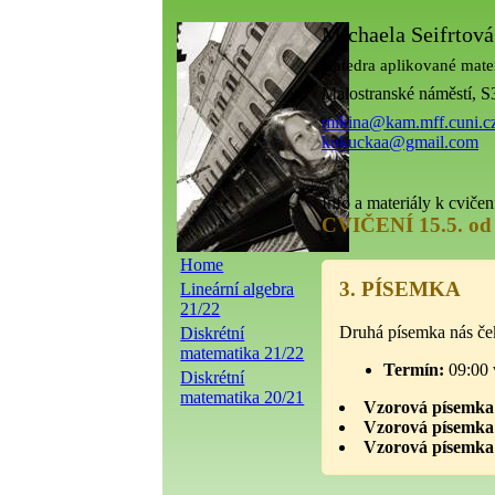
Michaela Seifrtová
Katedra aplikované ma
Malostranské náměstí, S
mikina@kam.mff.cuni.c
kukuckaa@gmail.com
Info a materiály k cvičen
CVIČENÍ 15.5. od 
Home
3. PÍSEMKA
Lineární algebra
21/22
Druhá písemka nás č
Diskrétní
matematika 21/22
Termín:
09:00 
Diskrétní
matematika 20/21
Vzorová písemka
Vzorová písemka
Vzorová písemka