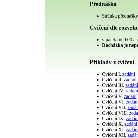
Přednáška
Stránka přednášk
Cvičení dle rozvrh
v pátek od 9:00 a
Docházka je nep
Příklady z cvičení
Cvičení I.
zadání
Cvičení II.
zadání
Cvičení III.
zadán
Cvičení IV.
zadán
Cvičení V.
zadání
Cvičení VI.
zadán
Cvičení VII.
zadá
Cvičení VIII.
zadá
Cvičení IX.
zadán
Cvičení X.
zadání
Cvičení XI.
zadán
Cvičení XII.
zadá