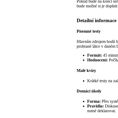
Pokud bude na konci sem
bude možné si je doplni
Detailní informace
Písemné testy
Hlavním zdrojem bodů bu
probrané látce v daném 
Formát:
45 minut,
Hodnocení:
Počíta
Malé kvízy
Krátké testy na za
Domácí úkoly
Forma:
Přes sys
Pravidla:
Diskuse 
nutné deklarovat.