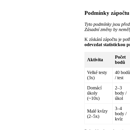
Podmínky zápočtu
Tyto podmínky jsou před
Zásadní změny by neměly
K získání zápočtu je pot
odevzdat statistickou p
Počet
Aktivita
bodů
Velké testy
40 bod
(3x)
/ test
Domácí
2–3
úkoly
body /
(~10x)
úkol
3–4
Malé kvízy
body /
(2–5x)
kvíz