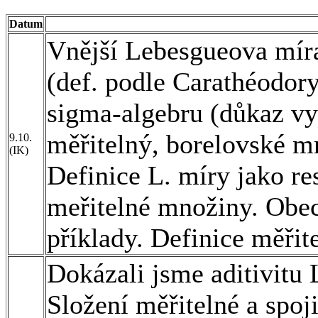
Datum
Vnější Lebesgueova mír
(def. podle Carathéodor
sigma-algebru (důkaz vyn
měřitelný, borelovské m
9.10.
(IK)
Definice L. míry jako re
meřitelné množiny. Obec
příklady. Definice měřit
Dokázali jsme aditivitu 
Složení měřitelné a spoj