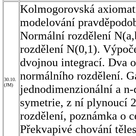
Kolmogorovská axiomati
modelování pravděpodobn
Normální rozdělení N(a,
rozdělení N(0,1). Výpoče
dvojnou integrací. Dva o
normálního rozdělení. 
30.10.
(JM)
jednodimenzionální a n-d
symetrie, z ní plynoucí 
rozdělení, poznámka o ce
Překvapivé chování těles