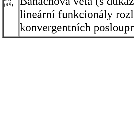
Banachova věta (s důkaz
(RŠ)
lineární funkcionály rozl
konvergentních posloupno