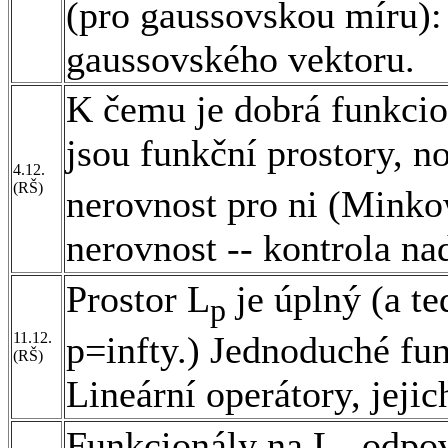
(pro gaussovskou míru):
gaussovského vektoru.
K čemu je dobrá funkcio
jsou funkční prostory, 
4.12.
(RŠ)
nerovnost pro ni (Mink
nerovnost -- kontrola na
Prostor L
je úplný (a t
p
11.12.
p=infty.) Jednoduché fun
(RŠ)
Lineární operátory, jejic
Funkcionály na L
odpov