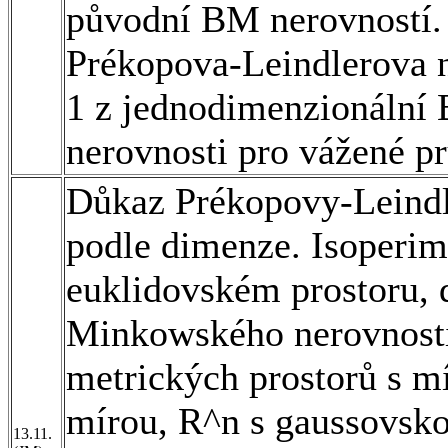
původní BM nerovností.
Prékopova-Leindlerova 
1 z jednodimenzionální
nerovnosti pro vážené p
Důkaz Prékopovy-Leindl
podle dimenze. Isoperim
euklidovském prostoru,
Minkowského nerovnosti
metrických prostorů s m
mírou, R^n s gaussovsko
13.11.