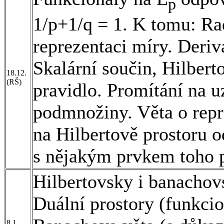
p
1/p+1/q = 1. K tomu: R
reprezentaci míry. Deriv
Skalární součin, Hilber
18.12.
(RŠ)
pravidlo. Promítání na 
podmnožiny. Věta o repr
na Hilbertově prostoru 
s nějakým prvkem toho p
Hilbertovsky i banachov
Duální prostory (funkcio
8.1.