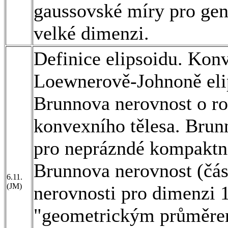
gaussovské míry pro ge
velké dimenzi.
Definice elipsoidu. Konv
Loewnerově-Johnoně elip
Brunnova nerovnost o r
konvexního tělesa. Bru
pro neprázndé kompaktní
Brunnova nerovnost (čás
6.11.
(JM)
nerovnosti pro dimenzi 1
"geometrickým průměrem"