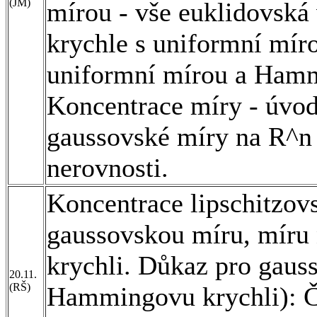
(JM)
mírou - vše euklidovsk
krychle s uniformní mír
uniformní mírou a Hamm
Koncentrace míry - úvod
gaussovské míry na R^n
nerovnosti.
Koncentrace lipschitzov
gaussovskou míru, míru
krychli. Důkaz pro gaus
20.11.
(RŠ)
Hammingovu krychli): Č