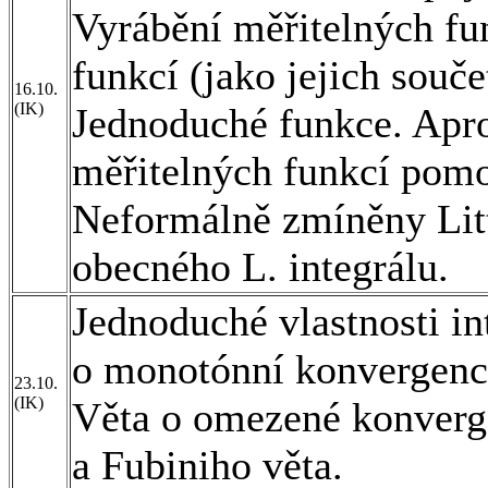
Vyrábění měřitelných fu
funkcí (jako jejich souče
16.10.
(IK)
Jednoduché funkce. Apr
měřitelných funkcí pomo
Neformálně zmíněny Lit
obecného L. integrálu.
Jednoduché vlastnosti i
o monotónní konvergenci 
23.10.
(IK)
Věta o omezené konverg
a Fubiniho věta.